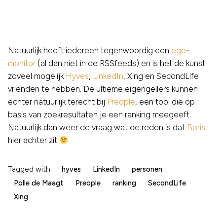
Natuurlijk heeft iedereen tegenwoordig een
ego-
monitor
(al dan niet in de RSSfeeds) en is het de kunst
zoveel mogelijk
Hyves
,
LinkedIn
, Xing en SecondLife
vrienden te hebben. De ultieme eigengeilers kunnen
echter natuurlijk terecht bij
Preople
, een tool die op
basis van zoekresultaten je een ranking meegeeft.
Natuurlijk dan weer de vraag wat de reden is dat
Boris
hier achter zit
Tagged with:
hyves
LinkedIn
personen
Polle de Maagt
Preople
ranking
SecondLife
Xing