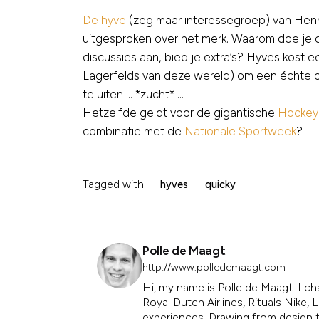
De hyve
(zeg maar interessegroep) van Henne
uitgesproken over het merk. Waarom doe je d
discussies aan, bied je extra’s? Hyves kost 
Lagerfelds van deze wereld) om een échte co
te uiten … *zucht* …
Hetzelfde geldt voor de gigantische
Hockey
combinatie met de
Nationale Sportweek
?
Tagged with:
hyves
quicky
Polle de Maagt
http://www.polledemaagt.com
Hi, my name is Polle de Maagt. I ch
Royal Dutch Airlines, Rituals Nike
experiences. Drawing from design th