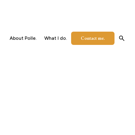
Contact me.
About Polle.
What I do.