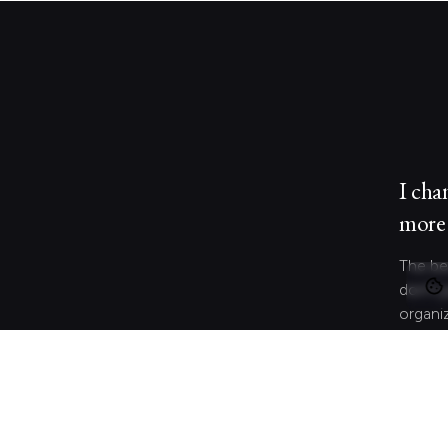
I cha
more 
The be
don’t j
organi
behave
and co
meanin
Let's 