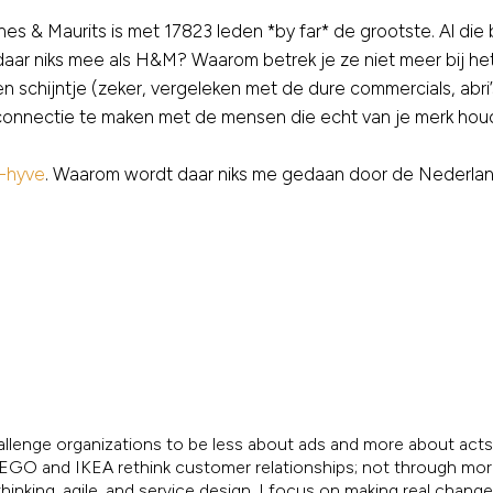
s & Maurits is met 17823 leden *by far* de grootste. Al die
aar niks mee als H&M? Waarom betrek je ze niet meer bij het 
een schijntje (zeker, vergeleken met de dure commercials, a
nnectie te maken met de mensen die echt van je merk houden
-hyve
. Waarom wordt daar niks me gedaan door de Nederla
allenge organizations to be less about ads and more about acts.
, LEGO and IKEA rethink customer relationships; not through mo
inking, agile, and service design, I focus on making real chang