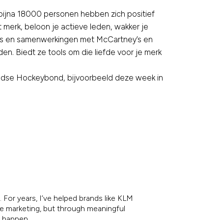
 bijna 18000 personen hebben zich positief
merk, beloon je actieve leden, wakker je
bri’s en samenwerkingen met McCartney’s en
. Biedt ze tools om die liefde voor je merk
ndse Hockeybond, bijvoorbeeld deze week in
 For years, I’ve helped brands like KLM
re marketing, but through meaningful
e happen.