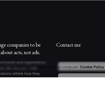
nge companies to be
Contact me
about acts, not ads.
st brands and organisations
This website stores cookies on your computer.
Cookie Policy
ust talk; they act. I help
zations rethink how they
 and engage with customers
lleagues by crafting
gful experiences.
Curious?
act.