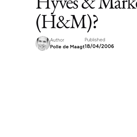
Hyves & Marke
(H&M)?
Published
Author
18/04/2006
Polle de Maagt