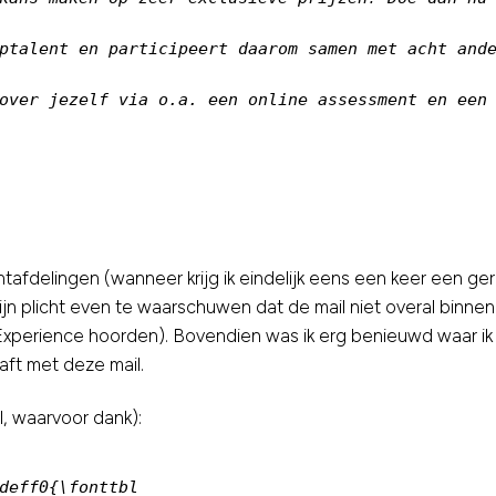
ptalent en participeert daarom samen met acht ande
over jezelf via o.a. een online assessment en een 
tafdelingen (wanneer krijg ik eindelijk eens een keer een ger
mijn plicht even te waarschuwen dat de mail niet overal binn
 Experience hoorden). Bovendien was ik erg benieuwd waar ik n
aft met deze mail.
, waarvoor dank):
deff0{\fonttbl
