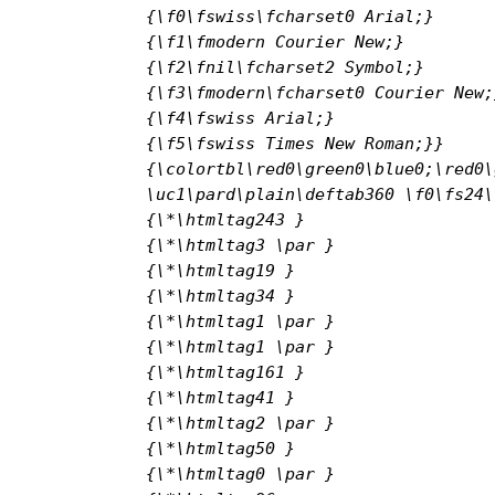
{\f0\fswiss\fcharset0 Arial;}

{\f1\fmodern Courier New;}

{\f2\fnil\fcharset2 Symbol;}

{\f3\fmodern\fcharset0 Courier New;}
{\f4\fswiss Arial;}

{\f5\fswiss Times New Roman;}}

{\colortbl\red0\green0\blue0;\red0\
\uc1\pard\plain\deftab360 \f0\fs24\c
{\*\htmltag243 }

{\*\htmltag3 \par }

{\*\htmltag19 }

{\*\htmltag34 }

{\*\htmltag1 \par }

{\*\htmltag1 \par }

{\*\htmltag161 
}

{\*\htmltag41 }

{\*\htmltag2 \par }

{\*\htmltag50 }

{\*\htmltag0 \par }
