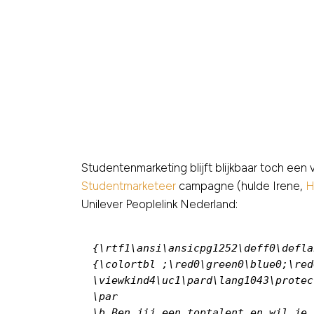
Studentenmarketing blijft blijkbaar toch ee
Studentmarketeer
campagne (hulde Irene,
H
Unilever Peoplelink Nederland:
{\rtf1\ansi\ansicpg1252\deff0\defla
{\colortbl ;\red0\green0\blue0;\red
\viewkind4\uc1\pard\lang1043\protec
\par

\b Ben jij een toptalent en wil je 