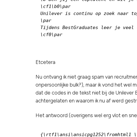
\cf1\b0\par

Unilever is continu op zoek naar to
\par

Tijdens BestGraduates leer je veel 
\cf0\par
Etcetera
Nu ontvang ik niet graag spam van recruitmen
onpersoonlijke bulk?), maar ik vond het wel 
dat de codes in de tekst niet bij de Unilever
achtergelaten en waarom ik nu af werd gestr
Het antwoord (overigens wel erg vlot en snel
{\rtf1\ansi\ansicpg1252\fromhtml1 \