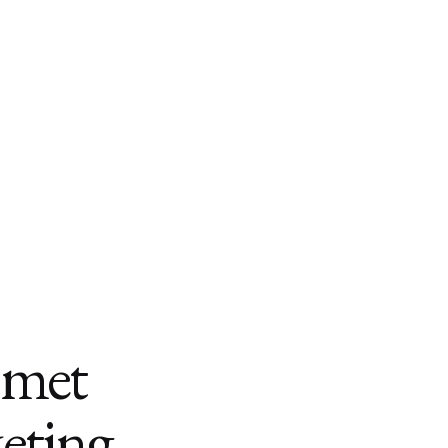
 met
eting