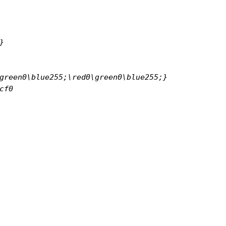


green0\blue255;\red0\green0\blue255;}

f0
