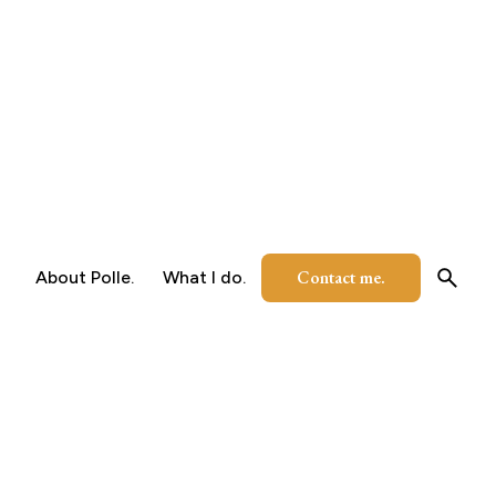
Contact me.
About Polle.
What I do.