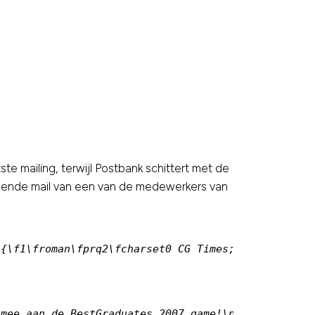
ste mailing, terwijl Postbank schittert met de
lgende mail van een van de medewerkers van
{\f1\froman\fprq2\fcharset0 CG Times;}{\f2\fswiss\
mee aan de BestGraduates 2007 game!\par
