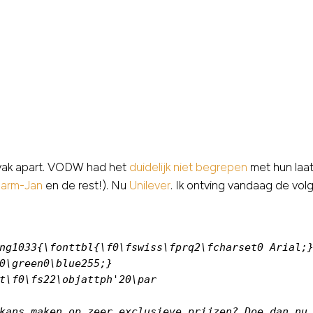
n vak apart. VODW had het
duidelijk niet begrepen
met hun laat
arm-Jan
en de rest!). Nu
Unilever
. Ik ontving vandaag de vo
ng1033{\fonttbl{\f0\fswiss\fprq2\fcharset0 Arial;}
0\green0\blue255;}

t\f0\fs22\objattph'20\par

kans maken op zeer exclusieve prijzen? Doe dan nu 