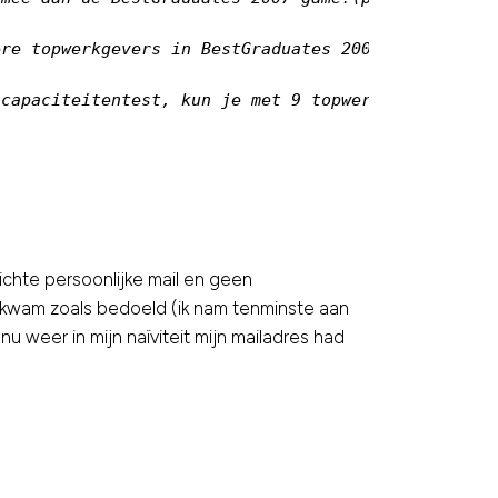
re topwerkgevers in BestGraduates 2007. Deze game 
capaciteitentest, kun je met 9 topwerkgevers (waar
ichte persoonlijke mail en geen
enkwam zoals bedoeld (ik nam tenminste aan
u weer in mijn naïviteit mijn mailadres had