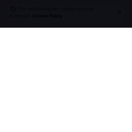
This website stores cookies on your
computer.
Cookie Policy
I change companies to be more about acts, not
ads.
The best brands and organisations don’t just talk; they act.
I help organizations rethink how they behave and engage
with customers and colleagues by crafting meaningful
experiences.
Curious?
Let's act.
Looking for something specific?
Search