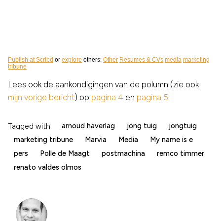
Publish at Scribd
or
explore
others:
Other
Resumes & CVs
media
marketing
tribune
Lees ook de aankondigingen van de polumn (zie ook
mijn vorige bericht
) op
pagina 4
en
pagina 5
.
Tagged with:
arnoud haverlag
jong tuig
jongtuig
marketing tribune
Marvia
Media
My name is e
pers
Polle de Maagt
postmachina
remco timmer
renato valdes olmos