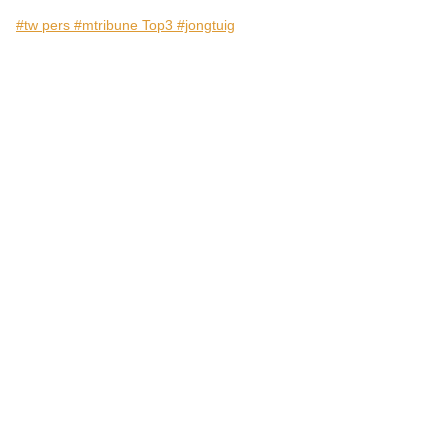
#tw pers #mtribune Top3 #jongtuig