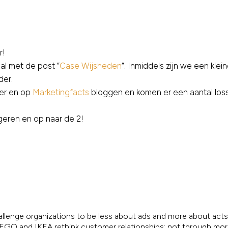
r!
al met de post “
Case Wijsheden
“. Inmiddels zijn we een kl
der.
hier en op
Marketingfacts
bloggen en komen er een aantal loss
ageren en op naar de 2!
allenge organizations to be less about ads and more about acts.
, LEGO and IKEA rethink customer relationships; not through mo