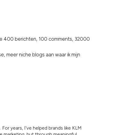
eine 400 berichten, 100 comments, 32000
e, meer niche blogs aan waar ik mijn
 For years, I’ve helped brands like KLM
re marketing, but through meaningful