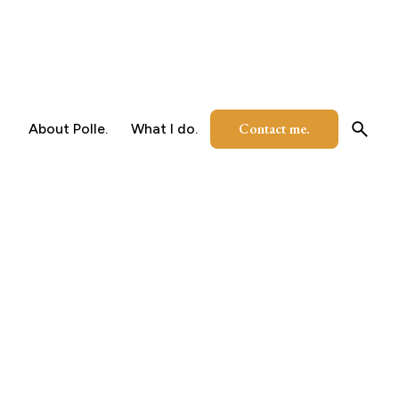
Contact me.
About Polle.
What I do.