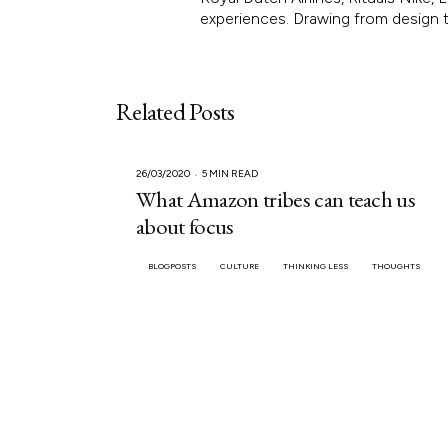
experiences. Drawing from design th
Related Posts
26/03/2020
5 MIN READ
What Amazon tribes can teach us
about focus
BLOGPOSTS
CULTURE
THINKING LESS
THOUGHTS