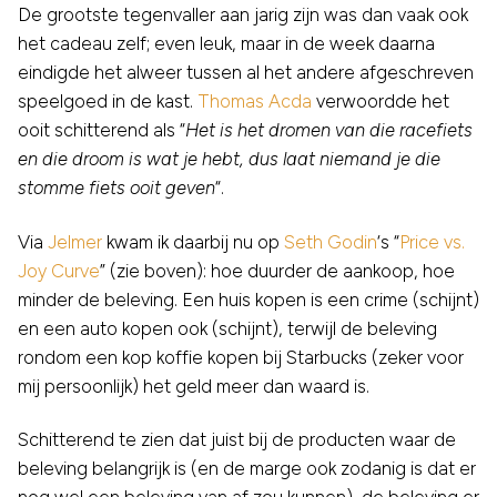
De grootste tegenvaller aan jarig zijn was dan vaak ook
het cadeau zelf; even leuk, maar in de week daarna
eindigde het alweer tussen al het andere afgeschreven
speelgoed in de kast.
Thomas Acda
verwoordde het
ooit schitterend als “
Het is het dromen van die racefiets
en die droom is wat je hebt, dus laat niemand je die
stomme fiets ooit geven
“.
Via
Jelmer
kwam ik daarbij nu op
Seth Godin
‘s “
Price vs.
Joy Curve
” (zie boven): hoe duurder de aankoop, hoe
minder de beleving. Een huis kopen is een crime (schijnt)
en een auto kopen ook (schijnt), terwijl de beleving
rondom een kop koffie kopen bij Starbucks (zeker voor
mij persoonlijk) het geld meer dan waard is.
Schitterend te zien dat juist bij de producten waar de
beleving belangrijk is (en de marge ook zodanig is dat er
nog wel een beleving van af zou kunnen), de beleving er