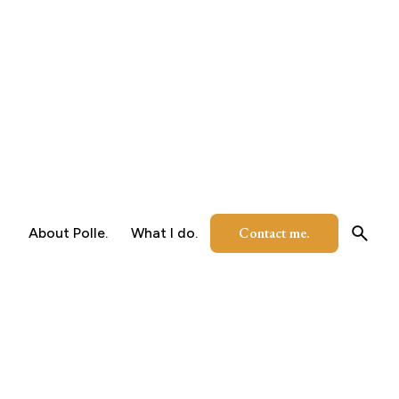
Contact me.
About Polle.
What I do.