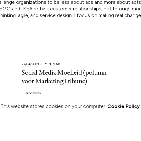
allenge organizations to be less about ads and more about acts.
, LEGO and IKEA rethink customer relationships; not through mo
inking, agile, and service design, I focus on making real chang
27/04/2009
3 MIN READ
Social Media Moeheid (polumn
voor MarketingTribune)
BLOGPOSTS
This website stores cookies on your computer.
Cookie Policy