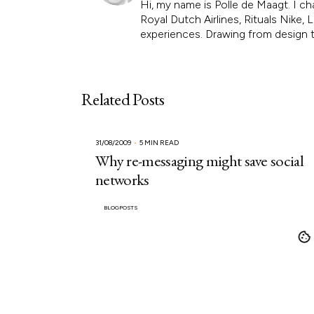
Hi, my name is Polle de Maagt. I ch
Royal Dutch Airlines, Rituals Nike
experiences. Drawing from design th
Related Posts
31/08/2009
5 MIN READ
Why re-messaging might save social
networks
BLOGPOSTS