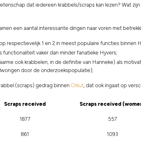
enschap dat iedereen krabbels/scraps kan lezen? Wat zijn d
men een aantal interessante dingen naar voren met betrekkin
op respectievelijk 1 en 2 in meest populaire functies binnen 
 functionaliteit vaker dan minder fanatieke Hyvers;
rme ook krabbelen, in de definitie van Hanneke) als motiva
dwongen door de onderzoekspopulatie);
rabbel (scraps) gedrag binnen
Orkut
, dat ook ingaat op vers
Scraps received
Scraps received (wome
1877
557
861
1093