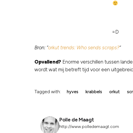
=D
Bron: “
orkut trends: Who sends scraps?
“
Opvallend?
Enorme verschillen tussen land
wordt wat mij betreft tijd voor een uitgebre
Tagged with:
hyves
krabbels
orkut
sc
Polle de Maagt
http://www.polledemaagt.com