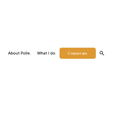
Contact me.
About Polle.
What I do.