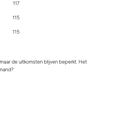
117
115
115
maar de uitkomsten blijven beperkt. Het
iemand?