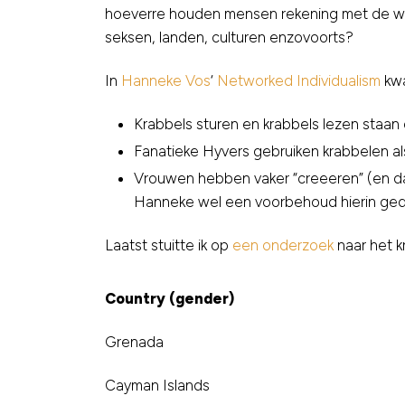
hoeverre houden mensen rekening met de wet
seksen, landen, culturen enzovoorts?
In
Hanneke Vos
‘
Networked Individualism
kwa
Krabbels sturen en krabbels lezen staan 
Fanatieke Hyvers gebruiken krabbelen als
Vrouwen hebben vaker “creeeren” (en daa
Hanneke wel een voorbehoud hierin ge
Laatst stuitte ik op
een onderzoek
naar het k
Country (gender)
Grenada
Cayman Islands