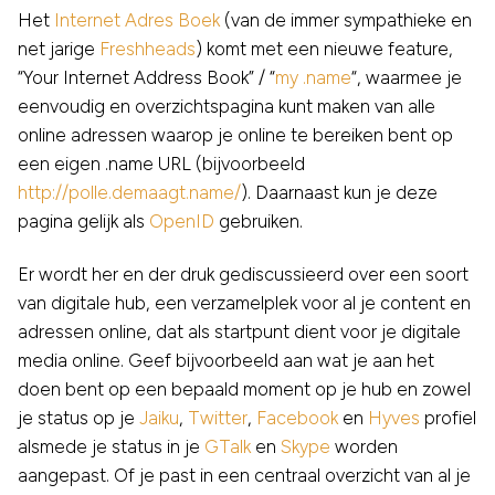
Het
Internet Adres Boek
(van de immer sympathieke en
net jarige
Freshheads
) komt met een nieuwe feature,
“Your Internet Address Book” / “
my .name
“, waarmee je
eenvoudig en overzichtspagina kunt maken van alle
online adressen waarop je online te bereiken bent op
een eigen .name URL (bijvoorbeeld
http://polle.demaagt.name/
). Daarnaast kun je deze
pagina gelijk als
OpenID
gebruiken.
Er wordt her en der druk gediscussieerd over een soort
van digitale hub, een verzamelplek voor al je content en
adressen online, dat als startpunt dient voor je digitale
media online. Geef bijvoorbeeld aan wat je aan het
doen bent op een bepaald moment op je hub en zowel
je status op je
Jaiku
,
Twitter
,
Facebook
en
Hyves
profiel
alsmede je status in je
GTalk
en
Skype
worden
aangepast. Of je past in een centraal overzicht van al je