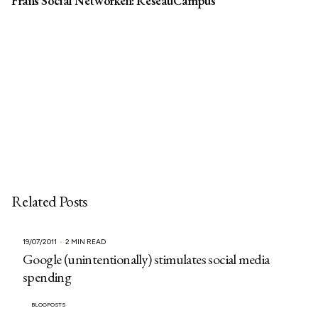
Frans Social Networken: ReseauCampus
Related Posts
19/07/2011
2 MIN READ
Google (unintentionally) stimulates social media
spending
BLOGPOSTS