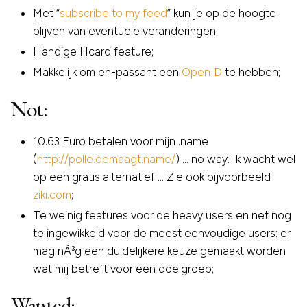
Met “
subscribe to my feed
” kun je op de hoogte
blijven van eventuele veranderingen;
Handige Hcard feature;
Makkelijk om en-passant een
OpenID
te hebben;
Not:
10.63 Euro betalen voor mijn .name
(
http://polle.demaagt.name/
) … no way. Ik wacht wel
op een gratis alternatief … Zie ook bijvoorbeeld
ziki.com
;
Te weinig features voor de heavy users en net nog
te ingewikkeld voor de meest eenvoudige users: er
mag nÃ³g een duidelijkere keuze gemaakt worden
wat mij betreft voor een doelgroep;
Wanted: