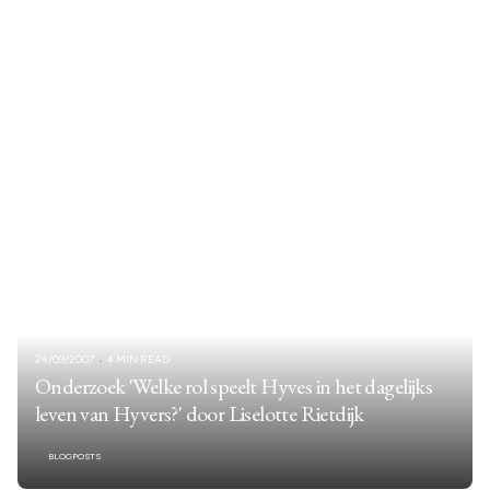
24/09/2007
4 MIN READ
Onderzoek 'Welke rol speelt Hyves in het dagelijks
leven van Hyvers?' door Liselotte Rietdijk
BLOGPOSTS