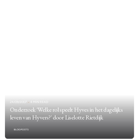
24/09/2007
4 MIN READ
Onderzoek 'Welke rol speelt Hyves in het dagelijks
leven van Hyvers?' door Liselotte Rietdijk
BLOGPOSTS