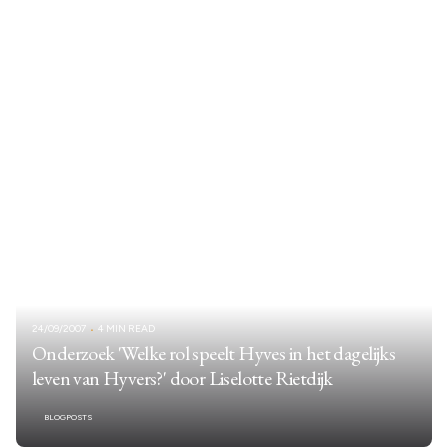
24/09/2007
4 MIN READ
Onderzoek 'Welke rol speelt Hyves in het dagelijks
leven van Hyvers?' door Liselotte Rietdijk
BLOGPOSTS