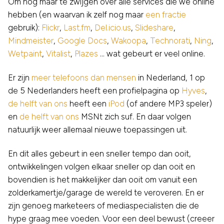
Om nog maar te zwijgen over alle services die we online
hebben (en waarvan ik zelf nog maar
een fractie
gebruik):
Flickr
,
Last.fm
,
Del.icio.us
,
Slideshare
,
Mindmeister
,
Google Docs
,
Wakoopa
,
Technorati
,
Ning
,
Wetpaint
,
Vitalist
,
Plazes
… wat gebeurt er veel online.
Er zijn
meer telefoons dan mensen
in Nederland, 1 op
de 5 Nederlanders heeft een profielpagina op
Hyves
,
de helft van ons
heeft een
iPod
(of andere MP3 speler)
en
de helft van ons
MSNt zich suf. En daar volgen
natuurlijk weer allemaal nieuwe toepassingen uit.
En dit alles gebeurt in een sneller tempo dan ooit,
ontwikkelingen volgen elkaar sneller op dan ooit en
bovendien is het makkelijker dan ooit om vanuit een
zolderkamertje/garage de wereld te veroveren. En er
zijn genoeg marketeers of mediaspecialisten die de
hype graag mee voeden. Voor een deel bewust (creeer