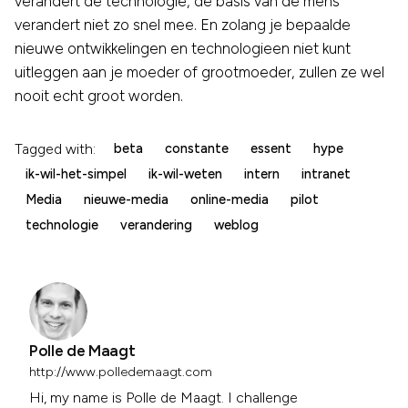
verandert de technologie, de basis van de mens
verandert niet zo snel mee. En zolang je bepaalde
nieuwe ontwikkelingen en technologieen niet kunt
uitleggen aan je moeder of grootmoeder, zullen ze wel
nooit echt groot worden.
Tagged with:
beta
constante
essent
hype
ik-wil-het-simpel
ik-wil-weten
intern
intranet
Media
nieuwe-media
online-media
pilot
technologie
verandering
weblog
Polle de Maagt
http://www.polledemaagt.com
Hi, my name is Polle de Maagt. I challenge