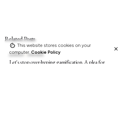
Related Posts
This website stores cookies on your
computer.
Cookie Policy
22/04/2011
5 MIN READ
Let's stop over-hyping gamification. A plea for
nudge and choice architecture thinking.
BLOGPOSTS
20/06/2008
3 MIN READ
Update Borrel voor jonge media minded talenten op
25 juni in Werck
BLOGPOSTS