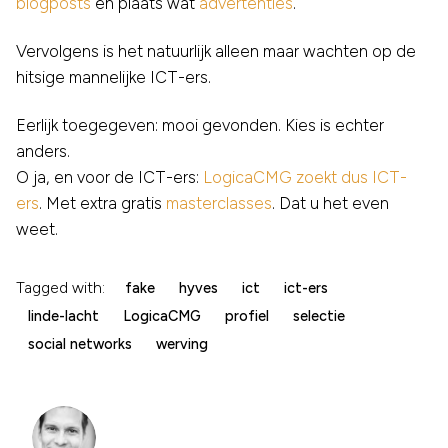
blogposts
en plaats wat
advertenties
.
Vervolgens is het natuurlijk alleen maar wachten op de
hitsige mannelijke ICT-ers.
Eerlijk toegegeven: mooi gevonden. Kies is echter
anders.
O ja, en voor de ICT-ers:
LogicaCMG
zoekt dus ICT-
ers
. Met extra gratis
masterclasses
. Dat u het even
weet.
Tagged with:
fake
hyves
ict
ict-ers
linde-lacht
LogicaCMG
profiel
selectie
social networks
werving