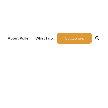
Contact me.
About Polle.
What I do.