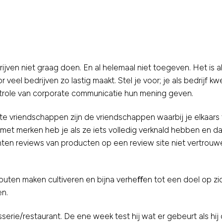
rijven niet graag doen. En al helemaal niet toegeven. Het is 
r veel bedrijven zo lastig maakt. Stel je voor; je als bedrij
trole van corporate communicatie hun mening geven.
 vriendschappen zijn de vriendschappen waarbij je elkaars f
met merken heb je als ze iets volledig verknald hebben en d
reviews van producten op een review site niet vertrouwen a
outen maken cultiveren en bijna verheﬀen tot een doel op zi
en.
sserie/restaurant. De ene week test hij wat er gebeurt als hij 