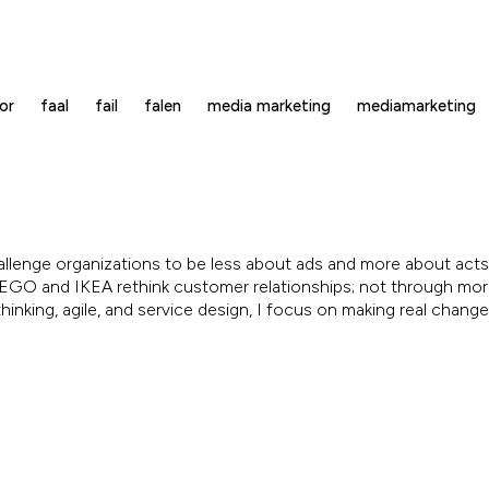
ror
faal
fail
falen
media marketing
mediamarketing
allenge organizations to be less about ads and more about acts.
, LEGO and IKEA rethink customer relationships; not through mo
inking, agile, and service design, I focus on making real chang