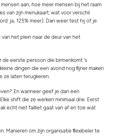
eer mensen aan, hoe meer mensen bij het raam
s van zijn menukaart; wat voor verschil
d: ja, 125% meer). Dan weer test hij of je
t van het plein naar de deur van het
 de eerste persoon die binnenkomt ‘s
e kleine dingen die een avond nog ﬁjner maken
e ze laten terugkeren.
geven? En wanneer geef je dan een
e shift die ze werken minimaal drie. Eerst
 echt niet failliet gaat van af en toe wat
n. Manieren om zijn organisatie ﬂexibeler te