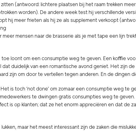
 zitten (antwoord: lichtere plaatsen bij het raam trekken m
rokken worden). De andere week test hij verschillende versie
 hij meer frieten als hij ze als supplement verkoopt (antwoor
ing
r meer mensen naar de brasserie als je met tape een lijn trek
en toe loont om een consumptie weg te geven. Een koﬃe voor
l dat duidelijk van een romantische avond geniet. Het zijn d
aard zijn om door te vertellen tegen anderen. En de dingen di
? Het is toch ‘not done’ om zomaar een consumptie weg te 
medewerkers te dwingen gratis consumpties weg te geven. Elk
t is op klanten; dat ze het enorm appreciëren en dat de zaak
 lukken, maar het meest interessant zijn de zaken die mislukke