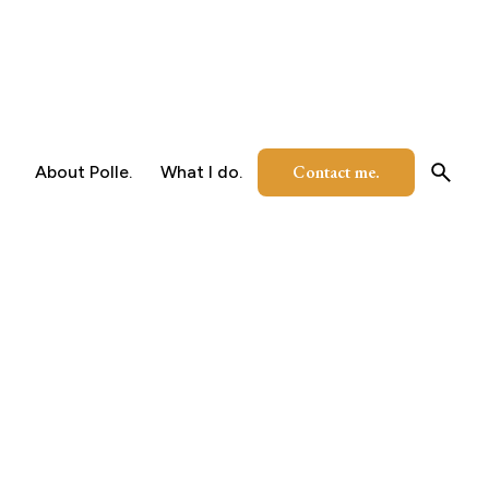
Contact me.
About Polle.
What I do.