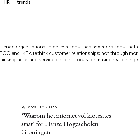
HR
trends
allenge organizations to be less about ads and more about acts.
, LEGO and IKEA rethink customer relationships; not through mo
inking, agile, and service design, I focus on making real chang
16/11/2009
1 MIN READ
"Waarom het internet vol klotesites
staat" for Hanze Hogescholen
Groningen