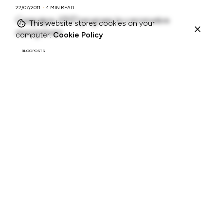
22/07/2011
4 MIN READ
Campaigns AND programs in conversation
This website stores cookies on your
management
computer.
Cookie Policy
BLOGPOSTS